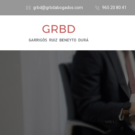
grbd@grbdabogados.com
965 20 80 41