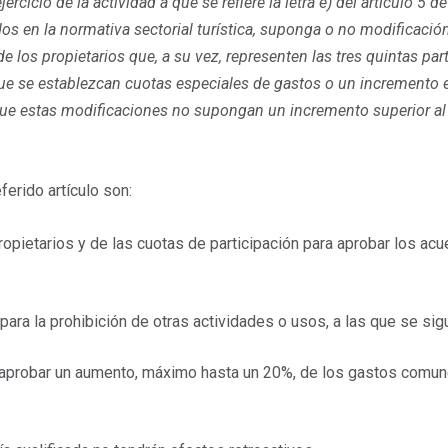
jercicio de la actividad a que se refiere la letra e) del artículo 5
 en la normativa sectorial turística, suponga o no modificación d
l de los propietarios que, a su vez, representen las tres quintas p
que se establezcan cuotas especiales de gastos o un incremento e
 que estas modificaciones no supongan un incremento superior a
erido artículo son:
opietarios y de las cuotas de participación para aprobar los acue
para la prohibición de otras actividades o usos, a las que se si
aprobar un aumento, máximo hasta un 20%, de los gastos comune