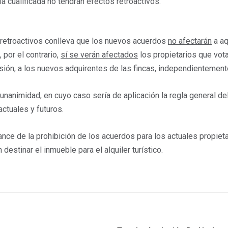
 cualificada no tendrán efectos retroactivos.
s retroactivos conlleva que los nuevos acuerdos
no afectarán
a aq
, por el contrario,
sí se verán afectados
los propietarios que votar
sión, a los nuevos adquirentes de las fincas, independientemente 
unanimidad, en cuyo caso sería de aplicación la regla general de
 actuales y futuros.
lcance de la prohibición de los acuerdos para los actuales propie
estinar el inmueble para el alquiler turístico.