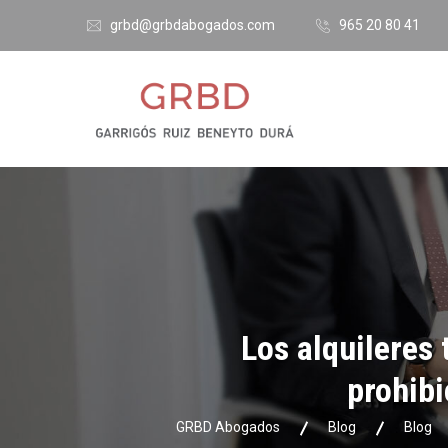
grbd@grbdabogados.com
965 20 80 41
Los alquileres 
prohibi
GRBD Abogados
Blog
Blog