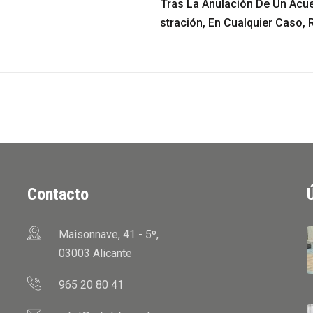
Tras La Anulación De Un Acu
Stración, En Cualquier Caso, 
Contacto
Maisonnave, 41 - 5º,
03003 Alicante
965 20 80 41